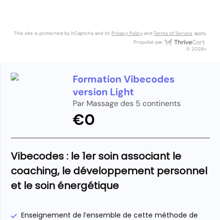
This site is protected by hCaptcha and its
Privacy Policy
and
Terms of Service
apply.
Thri
Propulsé par
© 2026+
Formation Vibecodes
version Light
Par Massage des 5 continents
€0
Vibecodes : le 1er soin associant le
coaching, le développement personnel
et le soin énergétique
Enseignement de l’ensemble de cette méthode de